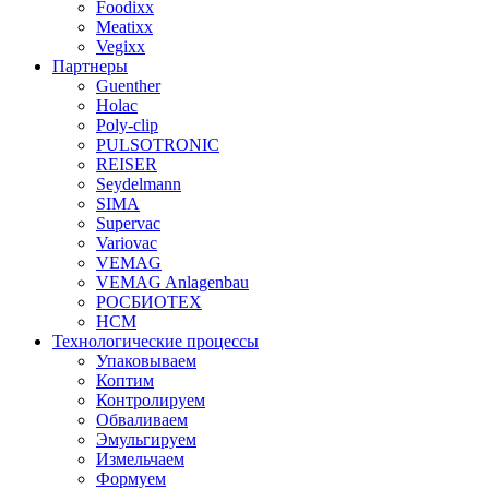
Foodixx
Meatixx
Vegixx
Партнеры
Guenther
Holac
Poly-clip
PULSOTRONIC
REISER
Seydelmann
SIMA
Supervac
Variovac
VEMAG
VEMAG Anlagenbau
РОСБИОТЕХ
НСМ
Технологические процессы
Упаковываем
Коптим
Контролируем
Обваливаем
Эмульгируем
Измельчаем
Формуем