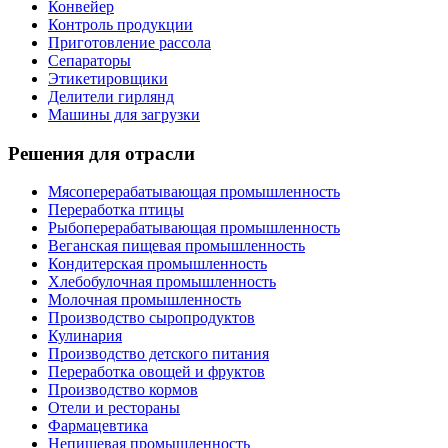
Конвейер
Контроль продукции
Приготовление рассола
Сепараторы
Этикетировщики
Делители гирлянд
Машины для загрузки
Решения для отрасли
Мясоперерабатывающая промышленность
Переработка птицы
Рыбоперерабатывающая промышленность
Веганская пищевая промышленность
Кондитерская промышленность
Хлебобулочная промышленность
Молочная промышленность
Производство сыропродуктов
Кулинария
Производство детского питания
Переработка овощей и фруктов
Производство кормов
Отели и рестораны
Фармацевтика
Непищевая промышленность