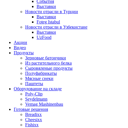
События
Выставки
Новости отрасли в Турции
Выставки
Foteg Istabul
Новости отрасли в Узбекистане
Выставки
UzFood
Акции
Видео
Продукты
Зерновые батончики
Из растительного белка
Сыровяленые продукты
Полуфабрикаты
Мясные снеки
Паштеты
Оборудование на складе
Poly-Clip
Seydelmann
Vemag Mashinenbau
Готовые решения
Breadixx
Cheesixx
Fishixx