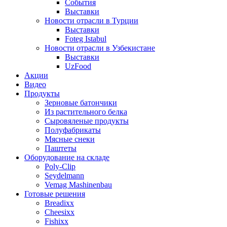
События
Выставки
Новости отрасли в Турции
Выставки
Foteg Istabul
Новости отрасли в Узбекистане
Выставки
UzFood
Акции
Видео
Продукты
Зерновые батончики
Из растительного белка
Сыровяленые продукты
Полуфабрикаты
Мясные снеки
Паштеты
Оборудование на складе
Poly-Clip
Seydelmann
Vemag Mashinenbau
Готовые решения
Breadixx
Cheesixx
Fishixx