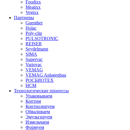
Foodixx
Meatixx
Vegixx
Партнеры
Guenther
Holac
Poly-clip
PULSOTRONIC
REISER
Seydelmann
SIMA
Supervac
Variovac
VEMAG
VEMAG Anlagenbau
РОСБИОТЕХ
НСМ
Технологические процессы
Упаковываем
Коптим
Контролируем
Обваливаем
Эмульгируем
Измельчаем
Формуем