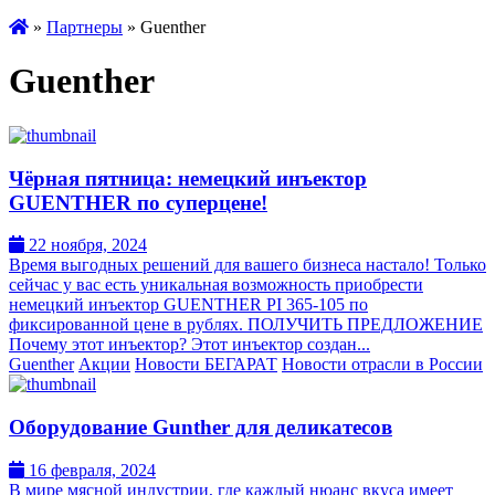
»
Партнеры
» Guenther
Guenther
Чёрная пятница: немецкий инъектор
GUENTHER по суперцене!
22 ноября, 2024
Время выгодных решений для вашего бизнеса настало! Только
сейчас у вас есть уникальная возможность приобрести
немецкий инъектор GUENTHER PI 365-105 по
фиксированной цене в рублях. ПОЛУЧИТЬ ПРЕДЛОЖЕНИЕ
Почему этот инъектор? Этот инъектор создан...
Guenther
Акции
Новости БЕГАРАТ
Новости отрасли в России
Оборудование Gunther для деликатесов
16 февраля, 2024
В мире мясной индустрии, где каждый нюанс вкуса имеет