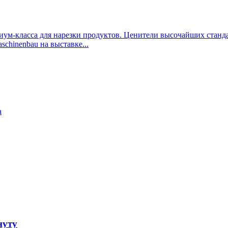
иум-класса для нарезки продуктов. Ценители высочайших станд
chinenbau на выставке...
а
нуту