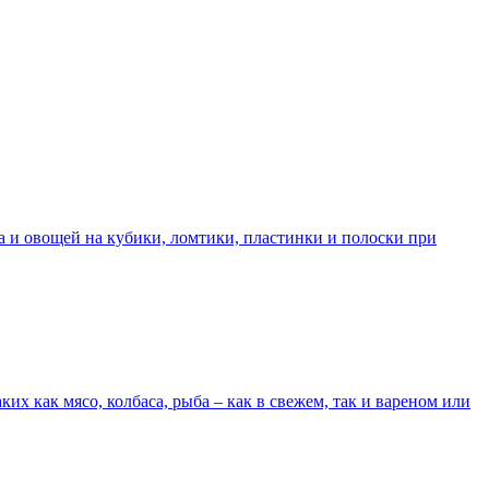
 и овощей на кубики, ломтики, пластинки и полоски при
 как мясо, колбаса, рыба – как в свежем, так и вареном или