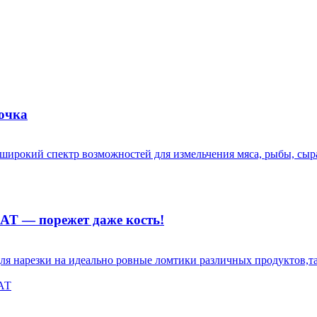
сочка
рокий спектр возможностей для измельчения мяса, рыбы, сыра
AT — порежет даже кость!
нарезки на идеально ровные ломтики различных продуктов,таких
АТ