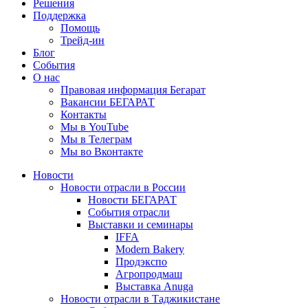
Решения
Поддержка
Помощь
Трейд-ин
Блог
События
О нас
Правовая информация Бегарат
Вакансии БЕГАРАТ
Контакты
Мы в YouTube
Мы в Телеграм
Мы во Вконтакте
Новости
Новости отрасли в России
Новости БЕГАРАТ
События отрасли
Выставки и семинары
IFFA
Modern Bakery
Продэкспо
Агропродмаш
Выставка Anuga
Новости отрасли в Таджикистане