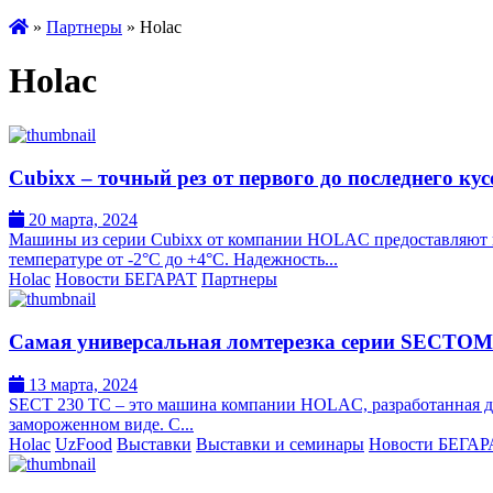
»
Партнеры
» Holac
Holac
Cubixx – точный рез от первого до последнего ку
20 марта, 2024
Машины из серии Cubixx от компании HOLAC предоставляют ши
температуре от -2°C до +4°C. Надежность...
Holac
Новости БЕГАРАТ
Партнеры
Самая универсальная ломтерезка серии SECTOM
13 марта, 2024
SECT 230 TC – это машина компании HOLAC, разработанная для 
замороженном виде. С...
Holac
UzFood
Выставки
Выставки и семинары
Новости БЕГАР