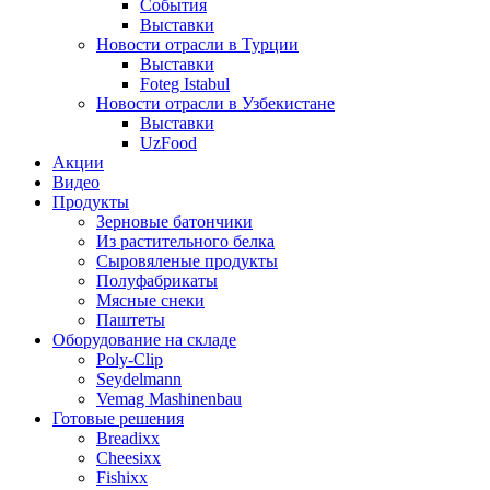
События
Выставки
Новости отрасли в Турции
Выставки
Foteg Istabul
Новости отрасли в Узбекистане
Выставки
UzFood
Акции
Видео
Продукты
Зерновые батончики
Из растительного белка
Сыровяленые продукты
Полуфабрикаты
Мясные снеки
Паштеты
Оборудование на складе
Poly-Clip
Seydelmann
Vemag Mashinenbau
Готовые решения
Breadixx
Cheesixx
Fishixx