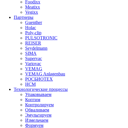
Foodixx
Meatixx
Vegixx
Партнеры
Guenther
Holac
Poly-clip
PULSOTRONIC
REISER
Seydelmann
SIMA
Supervac
Variovac
VEMAG
VEMAG Anlagenbau
РОСБИОТЕХ
НСМ
Технологические процессы
Упаковываем
Коптим
Контролируем
Обваливаем
Эмульгируем
Измельчаем
Формуем