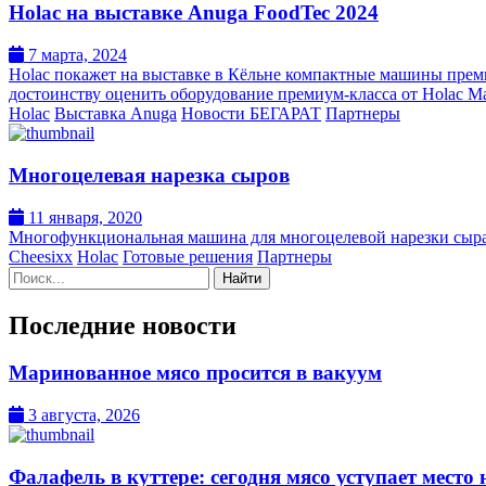
Holac на выставке Anuga FoodTec 2024
7 марта, 2024
Holac покажет на выставке в Кёльне компактные машины прем
достоинству оценить оборудование премиум-класса от Holac Mas
Holac
Выставка Anuga
Новости БЕГАРАТ
Партнеры
Многоцелевая нарезка сыров
11 января, 2020
Многофункциональная машина для многоцелевой нарезки сыр
Cheesixx
Holac
Готовые решения
Партнеры
Поиск:
Последние новости
Маринованное мясо просится в вакуум
3 августа, 2026
Фалафель в куттере: сегодня мясо уступает место 