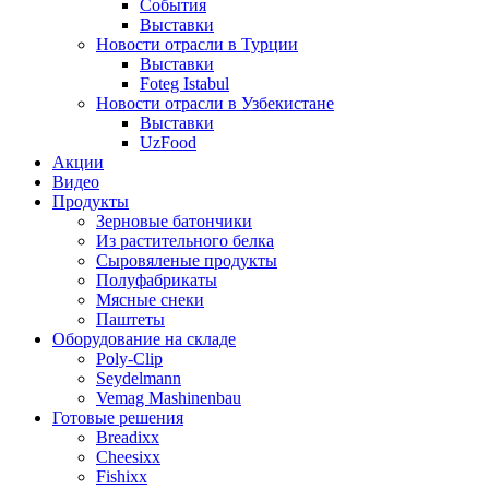
События
Выставки
Новости отрасли в Турции
Выставки
Foteg Istabul
Новости отрасли в Узбекистане
Выставки
UzFood
Акции
Видео
Продукты
Зерновые батончики
Из растительного белка
Сыровяленые продукты
Полуфабрикаты
Мясные снеки
Паштеты
Оборудование на складе
Poly-Clip
Seydelmann
Vemag Mashinenbau
Готовые решения
Breadixx
Cheesixx
Fishixx