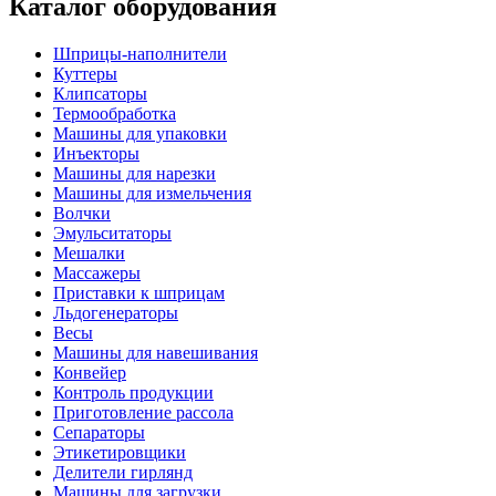
Каталог оборудования
Шприцы-наполнители
Куттеры
Клипсаторы
Термообработка
Машины для упаковки
Инъекторы
Машины для нарезки
Машины для измельчения
Волчки
Эмульситаторы
Мешалки
Массажеры
Приставки к шприцам
Льдогенераторы
Весы
Машины для навешивания
Конвейер
Контроль продукции
Приготовление рассола
Сепараторы
Этикетировщики
Делители гирлянд
Машины для загрузки