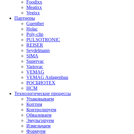
Foodixx
Meatixx
Vegixx
Партнеры
Guenther
Holac
Poly-clip
PULSOTRONIC
REISER
Seydelmann
SIMA
Supervac
Variovac
VEMAG
VEMAG Anlagenbau
РОСБИОТЕХ
НСМ
Технологические процессы
Упаковываем
Коптим
Контролируем
Обваливаем
Эмульгируем
Измельчаем
Формуем