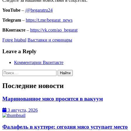
Следите за нашими новостями в соцсетях:
YouTube
–
/@begaratru24
Telegram
–
https://t.me/begarat_news
ВКонтакте
–
https://vk.com/ao_begarat
Foteg Istabul
Выставки и семинары
Leave a Reply
Комментарии Вконтакте
Поиск:
Последние новости
Маринованное мясо просится в вакуум
3 августа, 2026
Фалафель в куттере: сегодня мясо уступает место