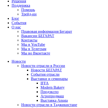
Решения
Поддержка
Помощь
Трейд-ин
Блог
События
О нас
Правовая информация Бегарат
Вакансии БЕГАРАТ
Контакты
Мы в YouTube
Мы в Телеграм
Мы во Вконтакте
Новости
Новости отрасли в России
Новости БЕГАРАТ
События отрасли
Выставки и семинары
IFFA
Modern Bakery
Продэкспо
Агропродмаш
Выставка Anuga
Новости отрасли в Таджикистане