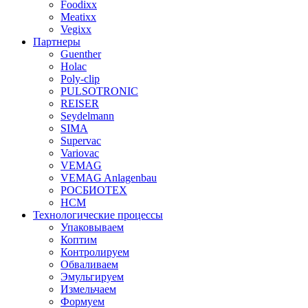
Foodixx
Meatixx
Vegixx
Партнеры
Guenther
Holac
Poly-clip
PULSOTRONIC
REISER
Seydelmann
SIMA
Supervac
Variovac
VEMAG
VEMAG Anlagenbau
РОСБИОТЕХ
НСМ
Технологические процессы
Упаковываем
Коптим
Контролируем
Обваливаем
Эмульгируем
Измельчаем
Формуем