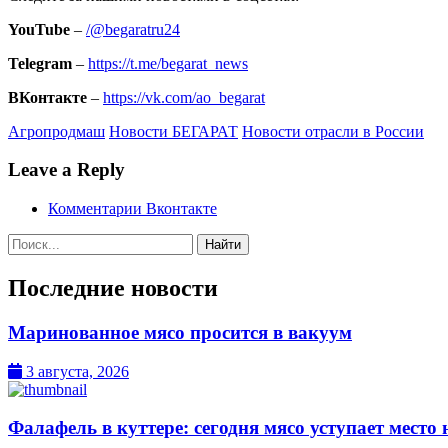
YouTube
–
/@begaratru24
Telegram
–
https://t.me/begarat_news
ВКонтакте
–
https://vk.com/ao_begarat
Агропродмаш
Новости БЕГАРАТ
Новости отрасли в России
Leave a Reply
Комментарии Вконтакте
Поиск:
Последние новости
Маринованное мясо просится в вакуум
3 августа, 2026
Фалафель в куттере: сегодня мясо уступает место 