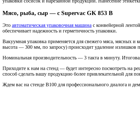
упаковки сосисок и нарезанной продукции. Нанесение этикетк
Мясо, рыба, сыр — с Supervac GK 853 В
Это
автоматическая упаковочная машина
с конвейерной лентой
обеспечивает надежность и герметичность упаковки.
Вакуумная упаковка применяется для свежего мяса, мясных и 
высота — 300 мм, по запросу) происходит удаление излишков па
Номинальная производительность — 3 такта в минуту. Итоговая
Приходите к нам на стенд — будет интересно посмотреть на ре
способ сделать вашу продукцию более привлекательной для по
Ждем вас на стенде B100 для профессионального диалога и де