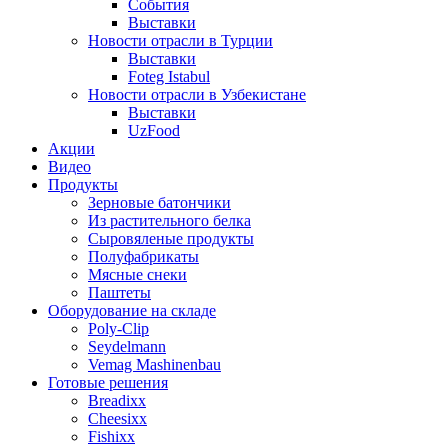
События
Выставки
Новости отрасли в Турции
Выставки
Foteg Istabul
Новости отрасли в Узбекистане
Выставки
UzFood
Акции
Видео
Продукты
Зерновые батончики
Из растительного белка
Сыровяленые продукты
Полуфабрикаты
Мясные снеки
Паштеты
Оборудование на складе
Poly-Clip
Seydelmann
Vemag Mashinenbau
Готовые решения
Breadixx
Cheesixx
Fishixx