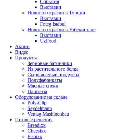
События
Выставки
Новости отрасли в Турции
Выставки
Foteg Istabul
Новости отрасли в Узбекистане
Выставки
UzFood
Акции
Видео
Продукты
Зерновые батончики
Из растительного белка
Сыровяленые продукты
Полуфабрикаты
Мясные снеки
Паштеты
Оборудование на складе
Poly-Clip
Seydelmann
Vemag Mashinenbau
Готовые решения
Breadixx
Cheesixx
Fishixx