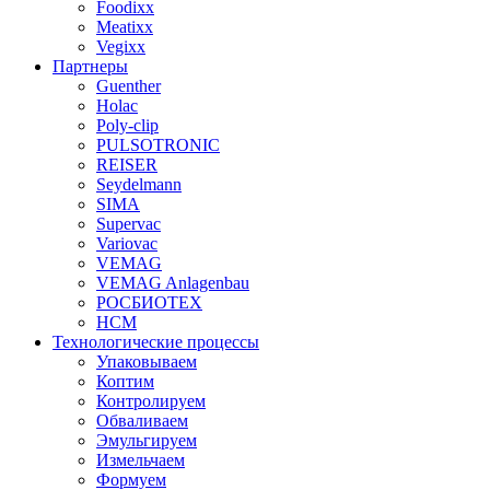
Foodixx
Meatixx
Vegixx
Партнеры
Guenther
Holac
Poly-clip
PULSOTRONIC
REISER
Seydelmann
SIMA
Supervac
Variovac
VEMAG
VEMAG Anlagenbau
РОСБИОТЕХ
НСМ
Технологические процессы
Упаковываем
Коптим
Контролируем
Обваливаем
Эмульгируем
Измельчаем
Формуем