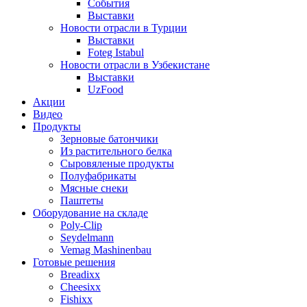
События
Выставки
Новости отрасли в Турции
Выставки
Foteg Istabul
Новости отрасли в Узбекистане
Выставки
UzFood
Акции
Видео
Продукты
Зерновые батончики
Из растительного белка
Сыровяленые продукты
Полуфабрикаты
Мясные снеки
Паштеты
Оборудование на складе
Poly-Clip
Seydelmann
Vemag Mashinenbau
Готовые решения
Breadixx
Cheesixx
Fishixx