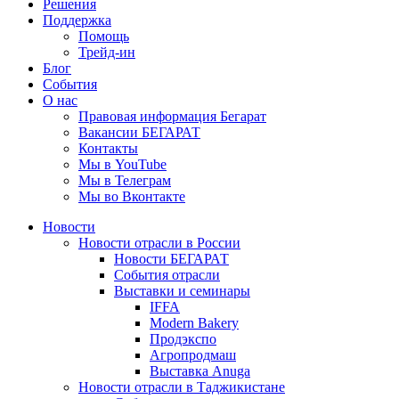
Решения
Поддержка
Помощь
Трейд-ин
Блог
События
О нас
Правовая информация Бегарат
Вакансии БЕГАРАТ
Контакты
Мы в YouTube
Мы в Телеграм
Мы во Вконтакте
Новости
Новости отрасли в России
Новости БЕГАРАТ
События отрасли
Выставки и семинары
IFFA
Modern Bakery
Продэкспо
Агропродмаш
Выставка Anuga
Новости отрасли в Таджикистане