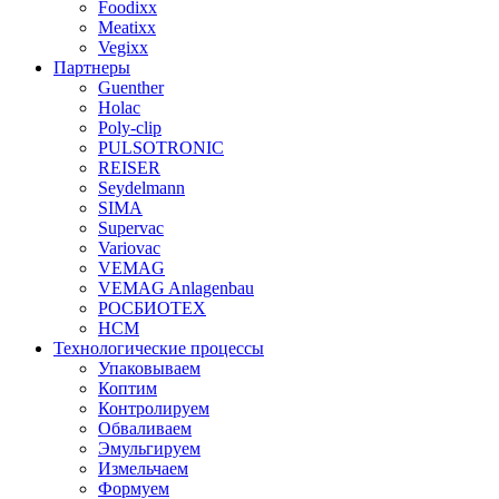
Foodixx
Meatixx
Vegixx
Партнеры
Guenther
Holac
Poly-clip
PULSOTRONIC
REISER
Seydelmann
SIMA
Supervac
Variovac
VEMAG
VEMAG Anlagenbau
РОСБИОТЕХ
НСМ
Технологические процессы
Упаковываем
Коптим
Контролируем
Обваливаем
Эмульгируем
Измельчаем
Формуем