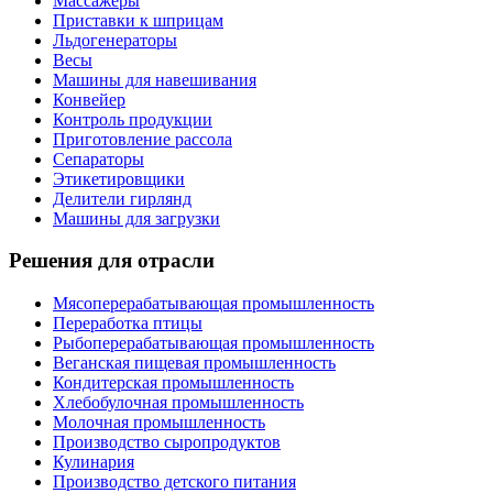
Массажеры
Приставки к шприцам
Льдогенераторы
Весы
Машины для навешивания
Конвейер
Контроль продукции
Приготовление рассола
Сепараторы
Этикетировщики
Делители гирлянд
Машины для загрузки
Решения для отрасли
Мясоперерабатывающая промышленность
Переработка птицы
Рыбоперерабатывающая промышленность
Веганская пищевая промышленность
Кондитерская промышленность
Хлебобулочная промышленность
Молочная промышленность
Производство сыропродуктов
Кулинария
Производство детского питания