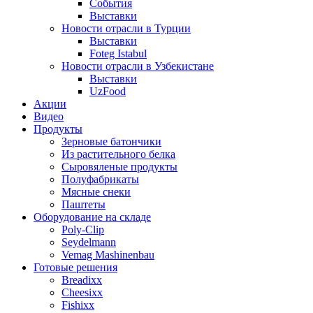
События
Выставки
Новости отрасли в Турции
Выставки
Foteg Istabul
Новости отрасли в Узбекистане
Выставки
UzFood
Акции
Видео
Продукты
Зерновые батончики
Из растительного белка
Сыровяленые продукты
Полуфабрикаты
Мясные снеки
Паштеты
Оборудование на складе
Poly-Clip
Seydelmann
Vemag Mashinenbau
Готовые решения
Breadixx
Cheesixx
Fishixx