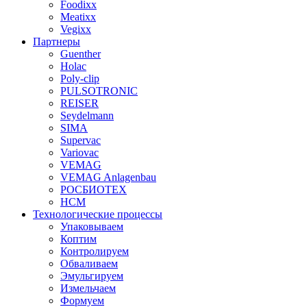
Foodixx
Meatixx
Vegixx
Партнеры
Guenther
Holac
Poly-clip
PULSOTRONIC
REISER
Seydelmann
SIMA
Supervac
Variovac
VEMAG
VEMAG Anlagenbau
РОСБИОТЕХ
НСМ
Технологические процессы
Упаковываем
Коптим
Контролируем
Обваливаем
Эмульгируем
Измельчаем
Формуем