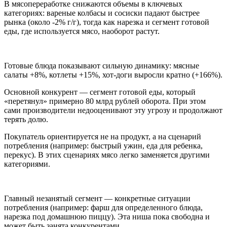
В мясопереработке снижаются объемы в ключевых
категориях: вареные колбасы и сосиски падают быстрее
рынка (около -2% г/г), тогда как нарезка и сегмент готовой
еды, где используется мясо, наоборот растут.
Готовые блюда показывают сильную динамику: мясные
салаты +8%, котлеты +15%, хот-доги выросли кратно (+166%).
Основной конкурент — сегмент готовой еды, который
«перетянул» примерно 80 млрд рублей оборота. При этом
сами производители недооценивают эту угрозу и продолжают
терять долю.
Покупатель ориентируется не на продукт, а на сценарий
потребления (например: быстрый ужин, еда для ребенка,
перекус). В этих сценариях мясо легко заменяется другими
категориями.
Главный незанятый сегмент — конкретные ситуации
потребления (например: фарш для определенного блюда,
нарезка под домашнюю пиццу). Эта ниша пока свободна и
может быть занята конкурентами.