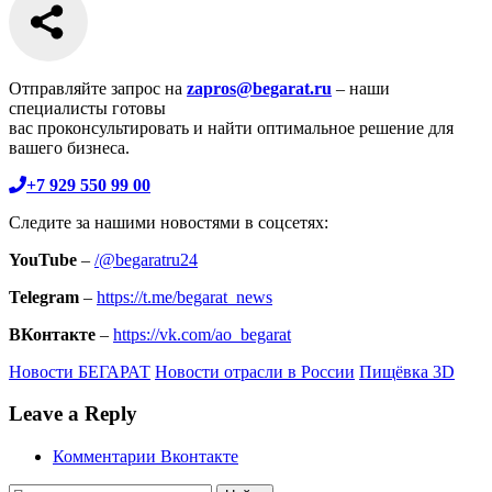
Отправляйте запрос на
zapros@begarat.ru
– наши
специалисты готовы
вас проконсультировать и найти оптимальное решение для
вашего бизнеса.
+7 929 550 99 00
Следите за нашими новостями в соцсетях:
YouTube
–
/@begaratru24
Telegram
–
https://t.me/begarat_news
ВКонтакте
–
https://vk.com/ao_begarat
Новости БЕГАРАТ
Новости отрасли в России
Пищёвка 3D
Leave a Reply
Комментарии Вконтакте