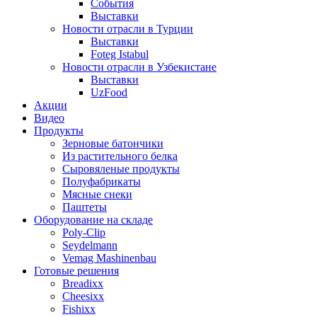
События
Выставки
Новости отрасли в Турции
Выставки
Foteg Istabul
Новости отрасли в Узбекистане
Выставки
UzFood
Акции
Видео
Продукты
Зерновые батончики
Из растительного белка
Сыровяленые продукты
Полуфабрикаты
Мясные снеки
Паштеты
Оборудование на складе
Poly-Clip
Seydelmann
Vemag Mashinenbau
Готовые решения
Breadixx
Cheesixx
Fishixx