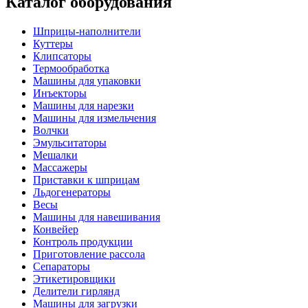
Каталог оборудования
Шприцы-наполнители
Куттеры
Клипсаторы
Термообработка
Машины для упаковки
Инъекторы
Машины для нарезки
Машины для измельчения
Волчки
Эмульситаторы
Мешалки
Массажеры
Приставки к шприцам
Льдогенераторы
Весы
Машины для навешивания
Конвейер
Контроль продукции
Приготовление рассола
Сепараторы
Этикетировщики
Делители гирлянд
Машины для загрузки