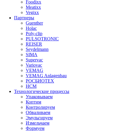
Foodixx
Meatixx
Vegixx
Партнеры
Guenther
Holac
Poly-clip
PULSOTRONIC
REISER
Seydelmann
SIMA
Supervac
Variovac
VEMAG
VEMAG Anlagenbau
РОСБИОТЕХ
НСМ
Технологические процессы
Упаковываем
Коптим
Контролируем
Обваливаем
Эмульгируем
Измельчаем
Формуем