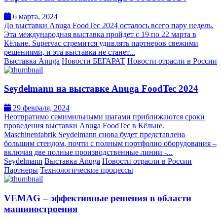
6 марта, 2024
До выставки Anuga FoodTec 2024 осталось всего пару недель.
Эта международная выставка пройдет с 19 по 22 марта в
Кёльне. Supervac стремится удивлять партнеров свежими
решениями, и эта выставка не станет...
Выставка Anuga
Новости БЕГАРАТ
Новости отрасли в России
Seydelmann на выставке Anuga FoodTec 2024
29 февраля, 2024
Неотвратимо семимильными шагами приближаются сроки
проведения выставки Anuga FoodTec в Кёльне.
Maschinenfabrik Seydelmann снова будет представлена
большим стендом, почти с полным портфолио оборудования –
включая две полные производственные линии -...
Seydelmann
Выставка Anuga
Новости отрасли в России
Партнеры
Технологические процессы
VEMAG – эффективные решения в области
машиностроения