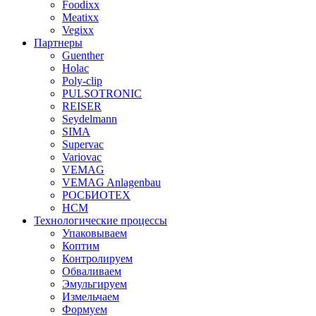
Foodixx
Meatixx
Vegixx
Партнеры
Guenther
Holac
Poly-clip
PULSOTRONIC
REISER
Seydelmann
SIMA
Supervac
Variovac
VEMAG
VEMAG Anlagenbau
РОСБИОТЕХ
НСМ
Технологические процессы
Упаковываем
Коптим
Контролируем
Обваливаем
Эмульгируем
Измельчаем
Формуем