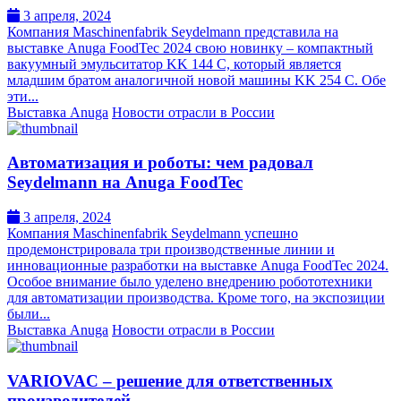
3 апреля, 2024
Компания Maschinenfabrik Seydelmann представила на
выставке Anuga FoodTec 2024 свою новинку – компактный
вакуумный эмульситатор KK 144 C, который является
младшим братом аналогичной новой машины KK 254 С. Обе
эти...
Выставка Anuga
Новости отрасли в России
Автоматизация и роботы: чем радовал
Seydelmann на Anuga FoodTec
3 апреля, 2024
Компания Maschinenfabrik Seydelmann успешно
продемонстрировала три производственные линии и
инновационные разработки на выставке Anuga FoodTec 2024.
Особое внимание было уделено внедрению робототехники
для автоматизации производства. Кроме того, на экспозиции
были...
Выставка Anuga
Новости отрасли в России
VARIOVAC – решение для ответственных
производителей