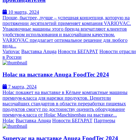
10 марта, 2024
Проще, быстрее, лучше – успешная концепция, которую на
протяжении десятилетий применяет компания VARIOVAC.
Упаковочные машины этого бренда впечатляют клиентов
удобством использования и высочайшим качеством.
VARIOVAC предлагает оптимальное решение для любого
вида...
Variovac
Выставка Anuga
Новости БЕГАРАТ
Новости отрасли
в России
Holac на выставке Anuga FoodTec 2024
7 марта, 2024
Holac покажет на выставке в Кёльне компактные машины
премиум-класса для нарезки продуктов. Ценители
высочайших стандартов в области переработки пищевых
продуктов смогут по достоинству оценить оборудование
премиум-класса от Holac Maschinenbau на выставке...
Holac
Выставка Anuga
Новости БЕГАРАТ
Партнеры
Supervac на выставке Anuga FoodTec 2024