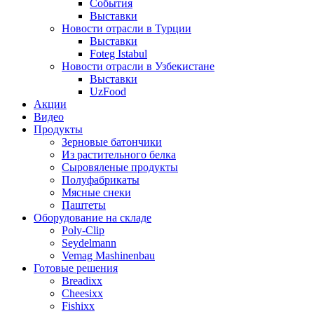
События
Выставки
Новости отрасли в Турции
Выставки
Foteg Istabul
Новости отрасли в Узбекистане
Выставки
UzFood
Акции
Видео
Продукты
Зерновые батончики
Из растительного белка
Сыровяленые продукты
Полуфабрикаты
Мясные снеки
Паштеты
Оборудование на складе
Poly-Clip
Seydelmann
Vemag Mashinenbau
Готовые решения
Breadixx
Cheesixx
Fishixx