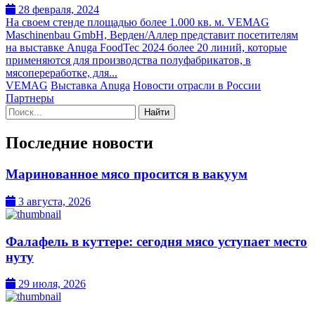
28 февраля, 2024
На своем стенде площадью более 1.000 кв. м. VEMAG
Maschinenbau GmbH, Верден/Аллер представит посетителям
на выставке Anuga FoodTec 2024 более 20 линий, которые
применяются для производства полуфабрикатов, в
мясопереработке, для...
VEMAG
Выставка Anuga
Новости отрасли в России
Партнеры
Поиск:
Последние новости
Маринованное мясо просится в вакуум
3 августа, 2026
Фалафель в куттере: сегодня мясо уступает место
нуту
29 июля, 2026