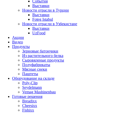
События
Выставки
Новости отрасли в Турции
Выставки
Foteg Istabul
Новости отрасли в Узбекистане
Выставки
UzFood
Акции
Видео
Продукты
Зерновые батончики
Из растительного белка
Сыровяленые продукты
Полуфабрикаты
Мясные снеки
Паштеты
Оборудование на складе
Poly-Clip
Seydelmann
Vemag Mashinenbau
Готовые решения
Breadixx
Cheesixx
Fishixx