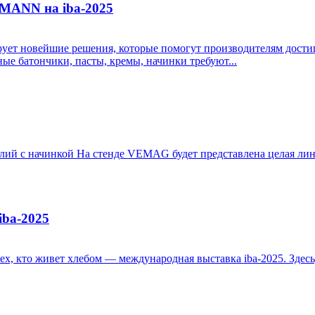
LMANN на iba-2025
т новейшие решения, которые помогут производителям достига
ые батончики, пасты, кремы, начинки требуют...
елий с начинкой На стенде VEMAG будет представлена целая лин
iba-2025
сех, кто живет хлебом — международная выставка iba-2025. Здес