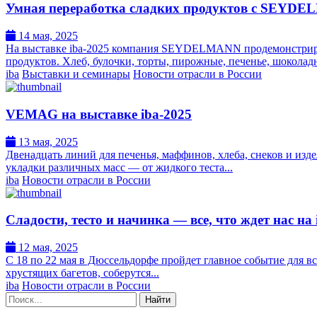
Умная переработка сладких продуктов с SEYDE
14 мая, 2025
На выставке iba-2025 компания SEYDELMANN продемонстрируе
продуктов. Хлеб, булочки, торты, пирожные, печенье, шоколадн
iba
Выставки и семинары
Новости отрасли в России
VEMAG на выставке iba-2025
13 мая, 2025
Двенадцать линий для печенья, маффинов, хлеба, снеков и изд
укладки различных масс — от жидкого теста...
iba
Новости отрасли в России
Сладости, тесто и начинка — все, что ждет нас на 
12 мая, 2025
С 18 по 22 мая в Дюссельдорфе пройдет главное событие для в
хрустящих багетов, соберутся...
iba
Новости отрасли в России
Поиск: