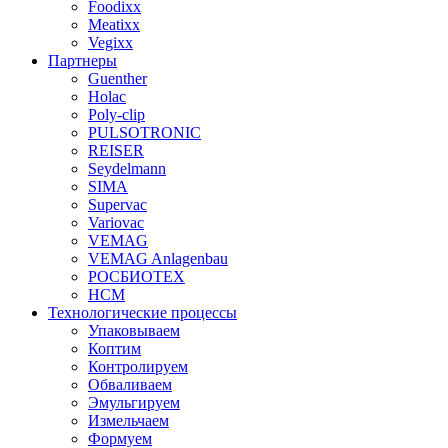
Foodixx
Meatixx
Vegixx
Партнеры
Guenther
Holac
Poly-clip
PULSOTRONIC
REISER
Seydelmann
SIMA
Supervac
Variovac
VEMAG
VEMAG Anlagenbau
РОСБИОТЕХ
НСМ
Технологические процессы
Упаковываем
Коптим
Контролируем
Обваливаем
Эмульгируем
Измельчаем
Формуем