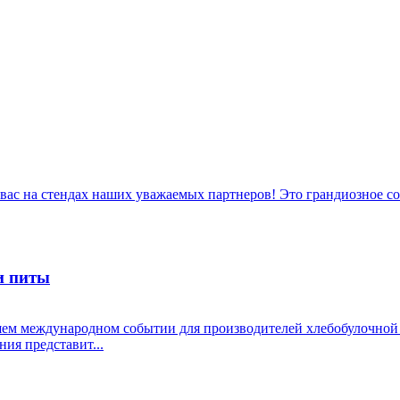
 вас на стендах наших уважаемых партнеров! Это грандиозное с
и питы
ем международном событии для производителей хлебобулочной и
я представит...