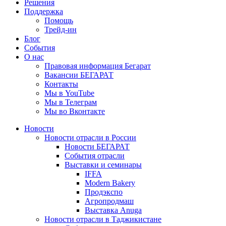
Решения
Поддержка
Помощь
Трейд-ин
Блог
События
О нас
Правовая информация Бегарат
Вакансии БЕГАРАТ
Контакты
Мы в YouTube
Мы в Телеграм
Мы во Вконтакте
Новости
Новости отрасли в России
Новости БЕГАРАТ
События отрасли
Выставки и семинары
IFFA
Modern Bakery
Продэкспо
Агропродмаш
Выставка Anuga
Новости отрасли в Таджикистане