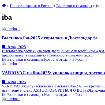
»
Новости отрасли в России
»
Выставки и семинары
» iba
iba
Выставка iba-2025 открылась в Дюссельдорфе
18 мая, 2025
Выставка iba распахнула свои двери, и мы с нетерпением ждем
предоставляет уникальную возможность ознакомиться с...
iba
Выставки и семинары
Новости отрасли в России
VARIOVAC на iba-2025: упаковка пиццы, тостов 
16 мая, 2025
VARIOVAC будет участвовать в выставке iba-2025 — крупнейш
павильоне 9, стенд A51! ДОГОВОРИТЬСЯ О ВСТРЕЧЕ Компани
iba
Выставки и семинары
Новости отрасли в России